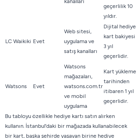
kanalları
geçerlilik 10
yıldır.
Dijital hediye
Web sitesi,
kart bakiyesi
LC Waikiki
Evet
uygulama ve
3 yıl
satış kanalları
geçerlidir.
Watsons
Kart yükleme
mağazaları,
tarihinden
Watsons
Evet
watsons.com.tr
itibaren 1 yıl
ve mobil
geçerlidir.
uygulama
Bu tabloyu özellikle hediye kartı satın alırken
kullanın. İstanbul’daki bir mağazada kullanabilecek
bir kart, başka şehirde yaşayan birine hediye