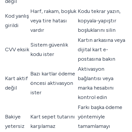
değil
Harf, rakam, boşluk
Kodu tekrar yazın,
Kod yanlış
veya tire hatası
kopyala-yapıştır
girildi
vardır
boşluklarını silin
Kartın arkasına veya
Sistem güvenlik
CVV eksik
dijital kart e-
kodu ister
postasına bakın
Aktivasyon
Bazı kartlar ödeme
Kart aktif
bağlantısı veya
öncesi aktivasyon
değil
marka hesabını
ister
kontrol edin
Farkı başka ödeme
Bakiye
Kart sepet tutarını
yöntemiyle
yetersiz
karşılamaz
tamamlamayı