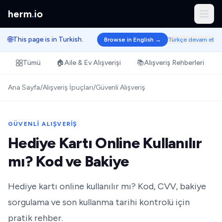
herm
.
io
🌐
This page is in Turkish.
Browse in English →
Türkçe devam et
Tümü
🏠
Aile & Ev Alışverişi
📚
Alışveriş Rehberleri
Ana Sayfa
/
Alışveriş İpuçları
/
Güvenli Alışveriş
GÜVENLI ALIŞVERIŞ
Hediye Kartı Online Kullanılır
mı? Kod ve Bakiye
Hediye kartı online kullanılır mı? Kod, CVV, bakiye
sorgulama ve son kullanma tarihi kontrolü için
pratik rehber.