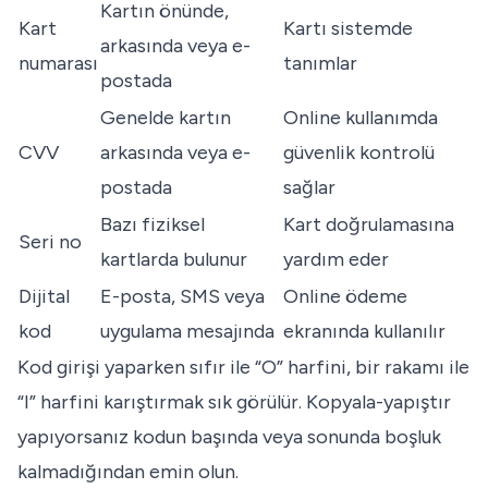
Kartın önünde,
Kart
Kartı sistemde
arkasında veya e-
numarası
tanımlar
postada
Genelde kartın
Online kullanımda
CVV
arkasında veya e-
güvenlik kontrolü
postada
sağlar
Bazı fiziksel
Kart doğrulamasına
Seri no
kartlarda bulunur
yardım eder
Dijital
E-posta, SMS veya
Online ödeme
kod
uygulama mesajında
ekranında kullanılır
Kod girişi yaparken sıfır ile “O” harfini, bir rakamı ile
“I” harfini karıştırmak sık görülür. Kopyala-yapıştır
yapıyorsanız kodun başında veya sonunda boşluk
kalmadığından emin olun.