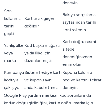
deneyin
Son
Bakiye sorgulama
kullanma
Kart artık geçerli
sayfasından tarihi
tarihi
değildir
kontrol edin
geçti
Kartı doğru resmi
Yanlış ülke
Kod başka mağaza
sitede
veya
ya da ülke için
denediğinizden
marka
düzenlenmiştir
emin olun
Kampanya
Sistem hediye kartı
Kuponu kaldırıp
koduyla
ve kuponu aynı
hediye kartını tekrar
çakışıyor
anda kabul etmez
deneyin
Google Play yardım merkezi
, kod sorunlarında
kodun doğru girildiğini, kartın doğru marka için