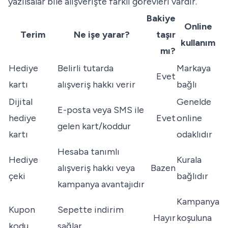
yazılsalar bile alışverişte farklı görevleri vardır.
Bakiye
Online
Terim
Ne işe yarar?
taşır
kullanım
mı?
Hediye
Belirli tutarda
Markaya
Evet
kartı
alışveriş hakkı verir
bağlı
Dijital
Genelde
E-posta veya SMS ile
hediye
Evet
online
gelen kart/koddur
kartı
odaklıdır
Hesaba tanımlı
Hediye
Kurala
alışveriş hakkı veya
Bazen
çeki
bağlıdır
kampanya avantajıdır
Kampanya
Kupon
Sepette indirim
Hayır
koşuluna
kodu
sağlar