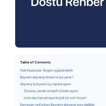
Table of Contents
Hızlı Kazançlar: Bugün uygulanabilir
Bayram alışverişi listesi ne işe yarar?
Alışveriş bütçesini üç sepete ayırın
Zorunlu, esnek ve keyfi ürünleri ayırın
Liste dışı harcamaya küçük bir sınır koyun
Ramazan ve Kurban Bayramı alışverişi aynı değildir