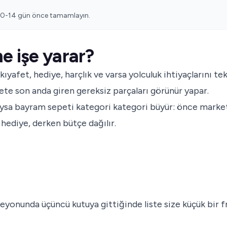
n 10-14 gün önce tamamlayın.
ne işe yarar?
 kıyafet, hediye, harçlık ve varsa yolculuk ihtiyaçlarını te
pete son anda giren gereksiz parçaları görünür yapar.
Oysa bayram sepeti kategori kategori büyür: önce marke
hediye, derken bütçe dağılır.
ta reyonunda üçüncü kutuya gittiğinde liste size küçük bir 