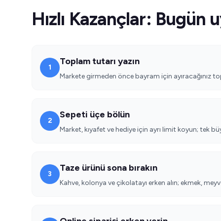
Hızlı Kazançlar: Bugün u
Toplam tutarı yazın
1
Markete girmeden önce bayram için ayıracağınız to
Sepeti üçe bölün
2
Market, kıyafet ve hediye için ayrı limit koyun; tek 
Taze ürünü sona bırakın
3
Kahve, kolonya ve çikolatayı erken alın; ekmek, meyve
Online siparişi erken verin