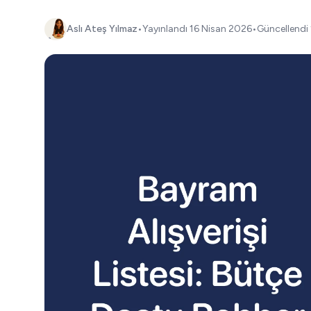
Aslı Ateş Yılmaz
•
Yayınlandı
16 Nisan 2026
•
Güncellendi