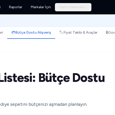
i
Raporlar
Markalar İçin
Herm Hakkında
ri
💳
Bütçe Dostu Alışveriş
🏷️
Fiyat Takibi & Araçlar
🔒
Güve
Listesi: Bütçe Dostu
hediye sepetini bütçenizi aşmadan planlayın.