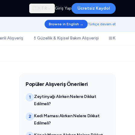
🇹🇷
TR
Giriş Yap
Ücretsiz Kaydol
Browse in English →
Türkçe devam et
nli Alışveriş
💄
Güzellik & Kişisel Bakım Alışverişi
📅
Kampanya & 
Popüler Alışveriş Önerileri
Zeytinyağı Alırken Nelere Dikkat
1
Edilmeli?
Kedi Maması Alırken Nelere Dikkat
2
Edilmeli?