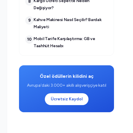
Kargo Ücreti Sepette Neden
8
Değişiyor?
Kahve Makinesi Nasıl Seçilir? Bardak
9
Maliyeti
Mobil Tarife Karşılaştırma: GB ve
10
Taahhüt Hesabı
Özel ödüllerin kilidini aç
Avrupa'daki 3.000+ akıllı alışverişçiye katıl
Ücretsiz Kaydol