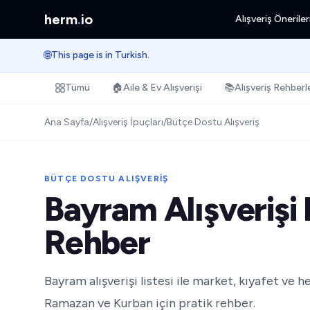
herm
.
io
Alışveriş Öneriler
🌐
This page is in Turkish.
Tümü
🏠
Aile & Ev Alışverişi
📚
Alışveriş Rehberle
Ana Sayfa
/
Alışveriş İpuçları
/
Bütçe Dostu Alışveriş
BÜTÇE DOSTU ALIŞVERIŞ
Bayram Alışverişi 
Rehber
Bayram alışverişi listesi ile market, kıyafet ve 
Ramazan ve Kurban için pratik rehber.