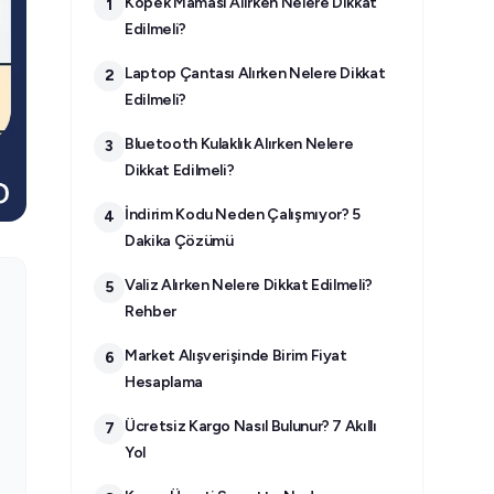
Köpek Maması Alırken Nelere Dikkat
1
Edilmeli?
Laptop Çantası Alırken Nelere Dikkat
2
Edilmeli?
Bluetooth Kulaklık Alırken Nelere
3
Dikkat Edilmeli?
İndirim Kodu Neden Çalışmıyor? 5
4
Dakika Çözümü
Valiz Alırken Nelere Dikkat Edilmeli?
5
Rehber
Market Alışverişinde Birim Fiyat
6
Hesaplama
Ücretsiz Kargo Nasıl Bulunur? 7 Akıllı
7
Yol