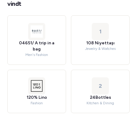
vindt
1
04651/ A trip in a
108 Niyettaşı
bag
Jewelry & Watches
Men's Fashion
2
120% Lino
24Bottles
Fashion
Kitchen & Dining