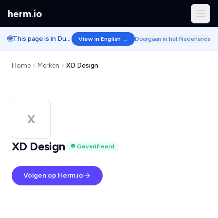
herm
.
io
🌐
This page is in Dutch.
View in English →
Doorgaan in het Nederlands
Home
Merken
XD Design
X
XD Design
Geverifieerd
Volgen op Herm.io