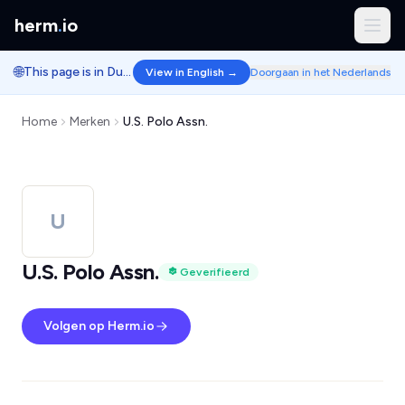
herm
.
io
🌐
This page is in Dutch.
View in English →
Doorgaan in het Nederlands
Home
Merken
U.S. Polo Assn.
U
U.S. Polo Assn.
Geverifieerd
Volgen op Herm.io