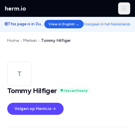
herm
.
io
🌐
This page is in Dutch.
View in English →
Doorgaan in het Nederlands
Home
Merken
Tommy Hilfiger
T
Tommy Hilfiger
Geverifieerd
Volgen op Herm.io