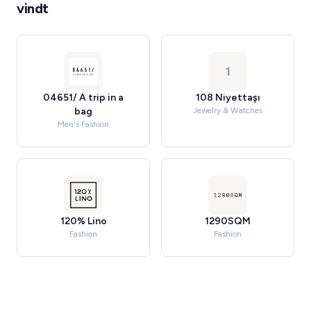
vindt
1
04651/ A trip in a
108 Niyettaşı
bag
Jewelry & Watches
Men's Fashion
120% Lino
1290SQM
Fashion
Fashion