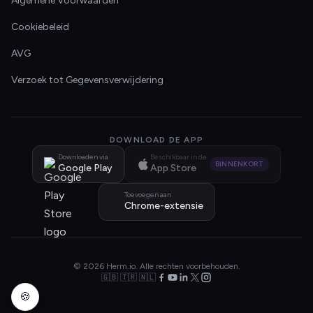
Algemene Voorwaarden
Cookiebeleid
AVG
Verzoek tot Gegevensverwijdering
DOWNLOAD DE APP
Downloaden via
Beschikbaar in de
BINNENKORT
Google Play
App Store
Toevoegen aan
Chrome-extensie
© 2026 Herm.io. Alle rechten voorbehouden.
🇬🇧 🇹🇷 🇳🇱
🍪