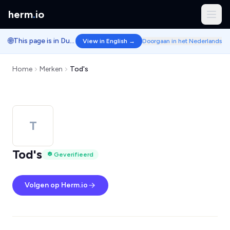
herm
.
io
🌐
This page is in Dutch.
View in English →
Doorgaan in het Nederlands
Home
Merken
Tod's
T
Tod's
Geverifieerd
Volgen op Herm.io