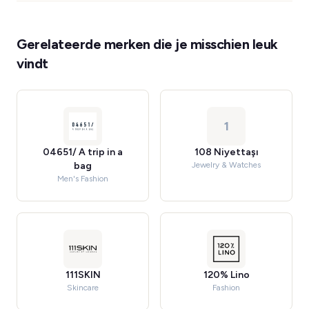
Gerelateerde merken die je misschien leuk
vindt
1
04651/ A trip in a
108 Niyettaşı
bag
Jewelry & Watches
Men's Fashion
111SKIN
120% Lino
Skincare
Fashion