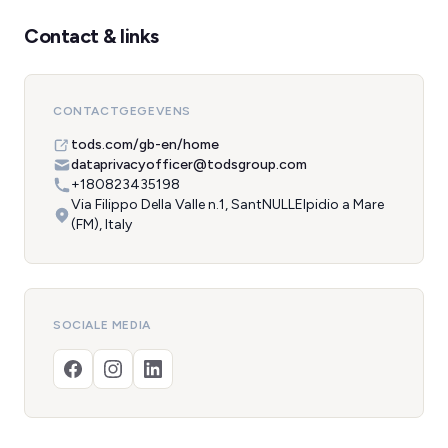
Contact & links
CONTACTGEGEVENS
tods.com/gb-en/home
dataprivacyofficer@todsgroup.com
+180823435198
Via Filippo Della Valle n.1, SantNULLElpidio a Mare
(FM), Italy
SOCIALE MEDIA