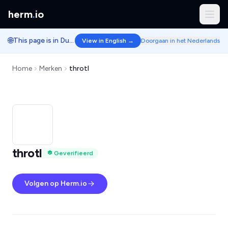
herm
.
io
🌐
This page is in Dutch.
View in English →
Doorgaan in het Nederlands
Home
Merken
throtl
throtl
Geverifieerd
Volgen op Herm.io