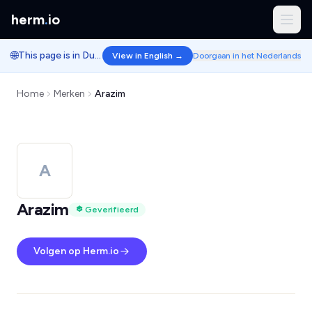
herm
.
io
🌐
This page is in Dutch.
View in English →
Doorgaan in het Nederlands
Home
Merken
Arazim
A
Arazim
Geverifieerd
Volgen op Herm.io