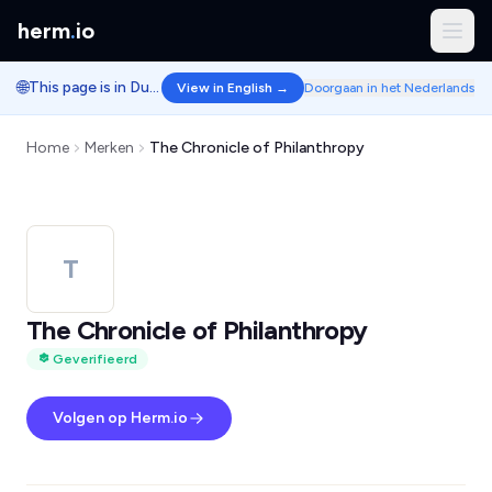
herm
.
io
🌐
This page is in Dutch.
View in English →
Doorgaan in het Nederlands
Home
Merken
The Chronicle of Philanthropy
T
The Chronicle of Philanthropy
Geverifieerd
Volgen op Herm.io