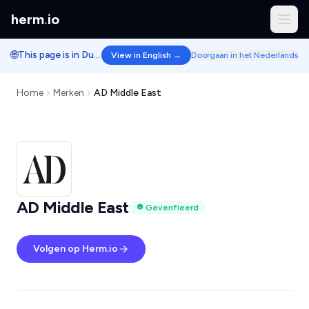
herm
.
io
🌐
This page is in Dutch.
View in English →
Doorgaan in het Nederlands
Home
Merken
AD Middle East
AD Middle East
Geverifieerd
Volgen op Herm.io