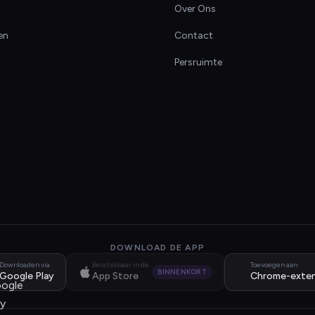
Over Ons
en
Contact
Persruimte
DOWNLOAD DE APP
Downloaden via
Beschikbaar in de
Toevoegen aan
BINNENKORT
Google Play
App Store
Chrome-exten