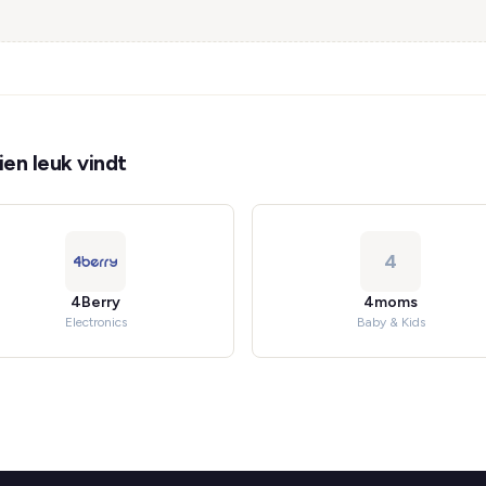
en leuk vindt
4
4Berry
4moms
Electronics
Baby & Kids