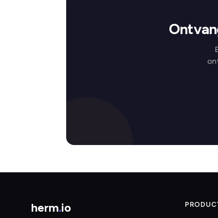
Ontvang
B
on
herm
.
io
PRODUC