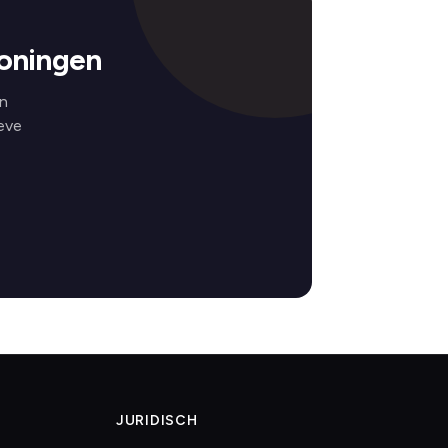
loningen
en
eve
JURIDISCH