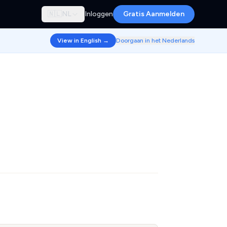
🇳🇱
NL
Inloggen
Gratis Aanmelden
View in English →
Doorgaan in het Nederlands