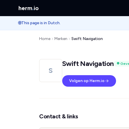
herm
.
io
🌐
This page is in Dutch.
Home
Merken
Swift Navigation
Swift Navigation
Geve
S
Volgen op Herm.io
Contact & links