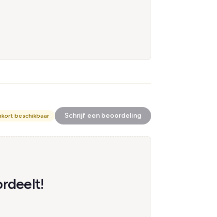
Schrijf een beoordeling
nkort beschikbaar
rdeelt!