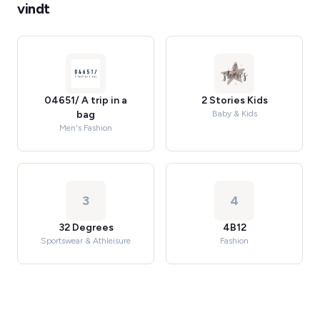
vindt
04651/ A trip in a
2 Stories Kids
bag
Baby & Kids
Men's Fashion
3
4
32 Degrees
4B12
Sportswear & Athleisure
Fashion