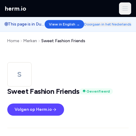
herm
.
io
🌐
This page is in Dutch.
View in English →
Doorgaan in het Nederlands
Home
Merken
Sweet Fashion Friends
S
Sweet Fashion Friends
Geverifieerd
Volgen op Herm.io