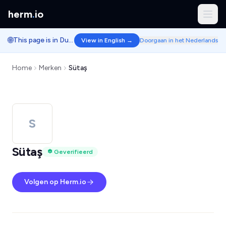
herm
.
io
🌐
This page is in Dutch.
View in English →
Doorgaan in het Nederlands
Home
Merken
Sütaş
S
Sütaş
Geverifieerd
Volgen op Herm.io