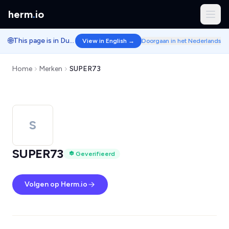
herm
.
io
🌐
This page is in Dutch.
View in English →
Doorgaan in het Nederlands
Home
Merken
SUPER73
S
SUPER73
Geverifieerd
Volgen op Herm.io