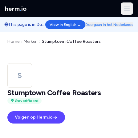
herm
.
io
🌐
This page is in Dutch.
View in English →
Doorgaan in het Nederlands
Home
Merken
Stumptown Coffee Roasters
S
Stumptown Coffee Roasters
Geverifieerd
Volgen op Herm.io