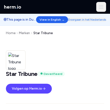
herm
.
io
🌐
This page is in Dutch.
View in English →
Doorgaan in het Nederlands
Home
Merken
Star Tribune
Star Tribune
Geverifieerd
Volgen op Herm.io