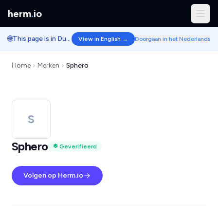
herm
.
io
🌐
This page is in Dutch.
View in English →
Doorgaan in het Nederlands
Home
Merken
Sphero
S
Sphero
Geverifieerd
Volgen op Herm.io