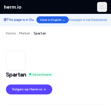
herm
.
io
🌐
This page is in Dutch.
View in English →
Doorgaan in het Nederlands
Home
Merken
Spartan
Spartan
Geverifieerd
Volgen op Herm.io