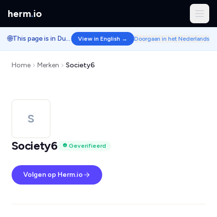
herm
.
io
🌐
This page is in Dutch.
View in English →
Doorgaan in het Nederlands
Home
Merken
Society6
S
Society6
Geverifieerd
Volgen op Herm.io