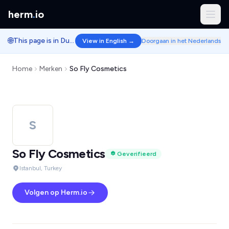
herm
.
io
🌐
This page is in Dutch.
View in English →
Doorgaan in het Nederlands
Home
Merken
So Fly Cosmetics
S
So Fly Cosmetics
Geverifieerd
Istanbul, Turkey
Volgen op Herm.io