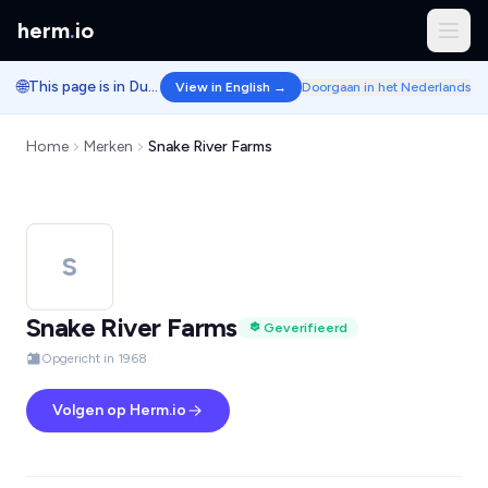
herm
.
io
🌐
This page is in Dutch.
View in English →
Doorgaan in het Nederlands
Home
Merken
Snake River Farms
S
Snake River Farms
Geverifieerd
Opgericht in 1968
Volgen op Herm.io