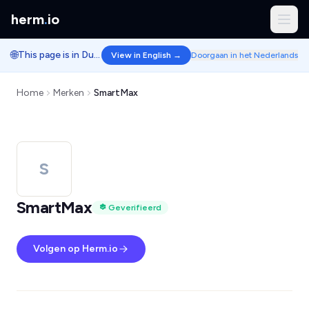
herm
.
io
🌐
This page is in Dutch.
View in English →
Doorgaan in het Nederlands
Home
Merken
SmartMax
S
SmartMax
Geverifieerd
Volgen op Herm.io