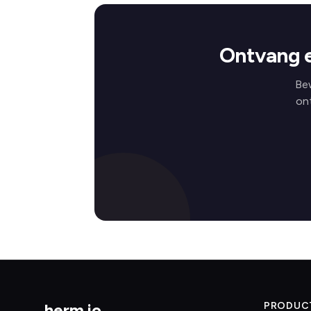
Ontvang 
Be
on
herm
.
io
PRODUC