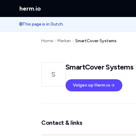
herm
.
io
🌐
This page is in Dutch.
Home
Merken
SmartCover Systems
SmartCover Systems
S
Volgen op Herm.io
Contact & links