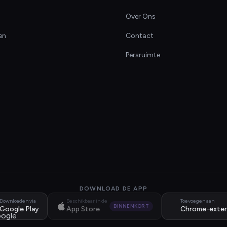
Over Ons
en
Contact
Persruimte
DOWNLOAD DE APP
Downloaden via
Beschikbaar in de
Toevoegen aan
BINNENKORT
Google Play
App Store
Chrome-exten