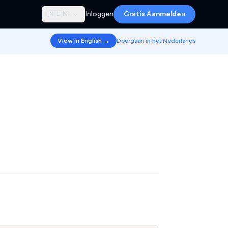
🇳🇱
NL
Inloggen
Gratis Aanmelden
View in English →
Doorgaan in het Nederlands