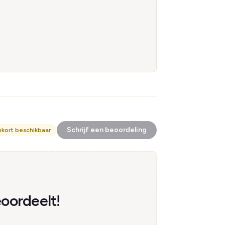
Schrijf een beoordeling
nkort beschikbaar
oordeelt!