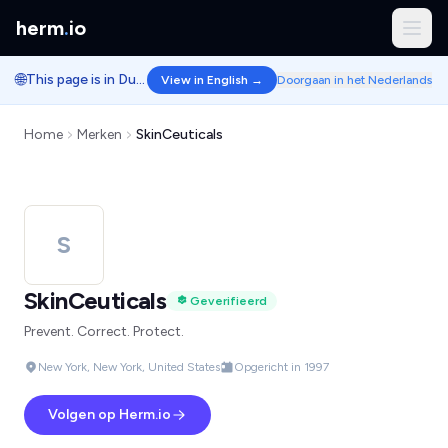
herm
.
io
🌐
This page is in Dutch.
View in English →
Doorgaan in het Nederlands
Home
Merken
SkinCeuticals
S
SkinCeuticals
Geverifieerd
Prevent. Correct. Protect.
New York, New York, United States
Opgericht in 1997
Volgen op Herm.io