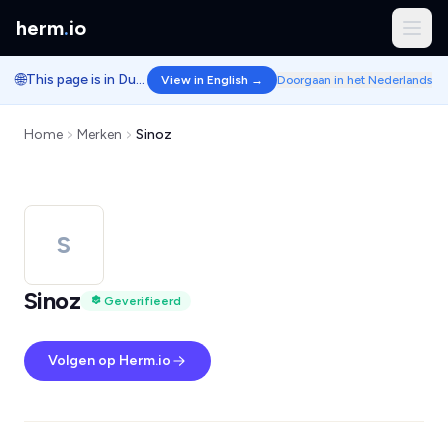
herm
.
io
🌐
This page is in Dutch.
View in English →
Doorgaan in het Nederlands
Home
Merken
Sinoz
S
Sinoz
Geverifieerd
Volgen op Herm.io