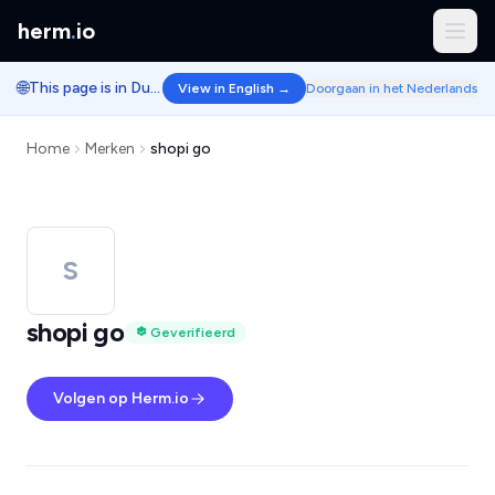
herm
.
io
🌐
This page is in Dutch.
View in English →
Doorgaan in het Nederlands
Home
Merken
shopi go
S
shopi go
Geverifieerd
Volgen op Herm.io