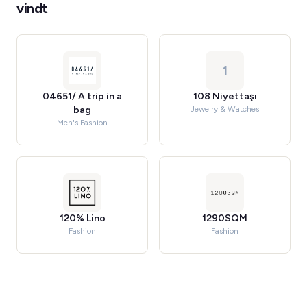
vindt
1
04651/ A trip in a
108 Niyettaşı
bag
Jewelry & Watches
Men's Fashion
120% Lino
1290SQM
Fashion
Fashion