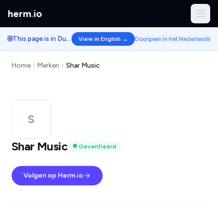
herm
.
io
🌐
This page is in Dutch.
View in English →
Doorgaan in het Nederlands
Home
Merken
Shar Music
S
Shar Music
Geverifieerd
Volgen op Herm.io