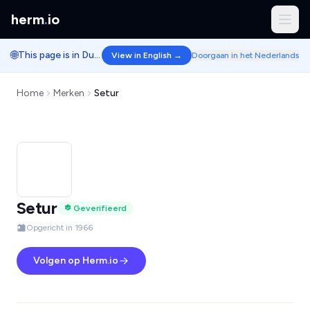
herm
.
io
🌐
This page is in Dutch.
View in English →
Doorgaan in het Nederlands
Home
Merken
Setur
Setur
Geverifieerd
Opgericht in 1966
Volgen op Herm.io