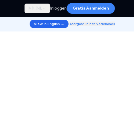
🇳🇱
NL
Inloggen
Gratis Aanmelden
View in English →
Doorgaan in het Nederlands