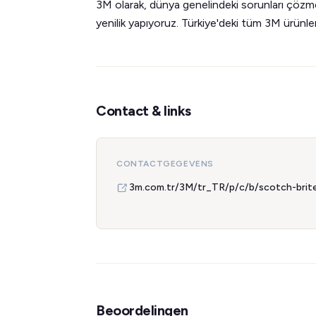
3M olarak, dünya genelindeki sorunları çözm
yenilik yapıyoruz. Türkiye'deki tüm 3M ürünlerin
Contact & links
CONTACTGEGEVENS
3m.com.tr/3M/tr_TR/p/c/b/scotch-brit
Beoordelingen