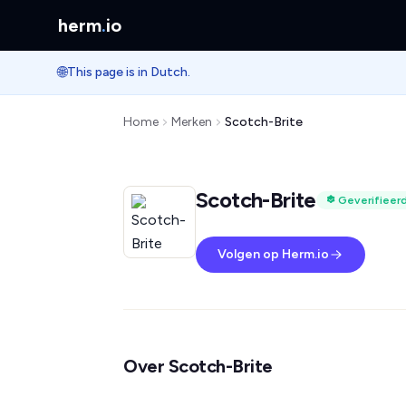
herm
.
io
🌐
This page is in Dutch.
Home
Merken
Scotch-Brite
Scotch-Brite
Geverifieer
Volgen op Herm.io
Over Scotch-Brite