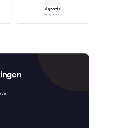
Agnotis
Baby & Kids
ningen
eve