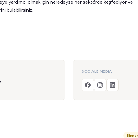
eye yardımcı olmak için neredeyse her sektörde keşfediyor ve
i bulabilirsiniz.
SOCIALE MEDIA
e
Binne