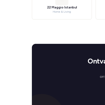
22 Maggio Istanbul
Home & Living
Ontva
on