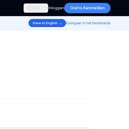
🇳🇱
NL
Inloggen
Gratis Aanmelden
View in English →
Doorgaan in het Nederlands