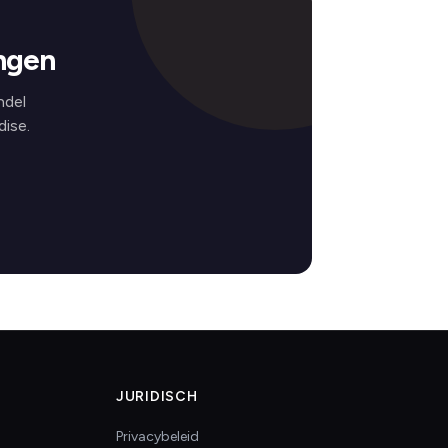
ngen
ndel
ise.
JURIDISCH
Privacybeleid