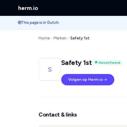
herm
.
io
🌐
This page is in Dutch.
Home
Merken
Safety 1st
Safety 1st
Geverifieerd
S
Volgen op Herm.io
Contact & links