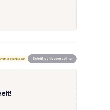
Schrijf een beoordeling
nkort beschikbaar
elt!