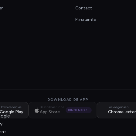
en
Contact
Persruimte
DOWNLOAD DE APP
Downloaden via
Beschikbaar in de
Toevoegen aan
BINNENKORT
Google Play
App Store
Chrome-exten