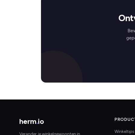
Ont
Bew
gep
herm
.
io
PRODUC
Winkeltips
Verander je winkelgewoonten in