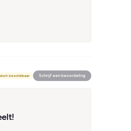
Schrijf een beoordeling
nkort beschikbaar
elt!