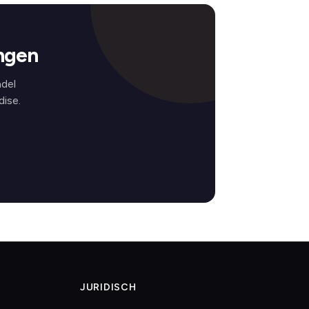
ngen
ndel
ise.
JURIDISCH