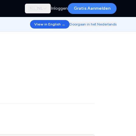
🇳🇱
NL
Inloggen
Gratis Aanmelden
View in English →
Doorgaan in het Nederlands