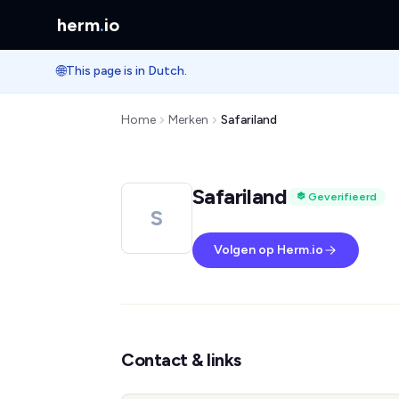
herm
.
io
🌐
This page is in Dutch.
Home
Merken
Safariland
Safariland
Geverifieerd
S
Volgen op Herm.io
Contact & links