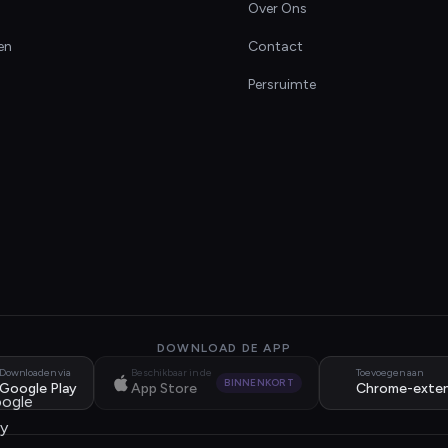
Over Ons
en
Contact
Persruimte
DOWNLOAD DE APP
Downloaden via
Beschikbaar in de
Toevoegen aan
BINNENKORT
Google Play
App Store
Chrome-exten