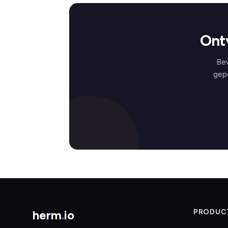
Ont
Bew
gep
herm
.
io
PRODUC