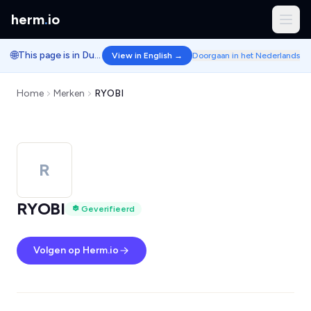
herm
.
io
🌐
This page is in Dutch.
View in English →
Doorgaan in het Nederlands
Home
Merken
RYOBI
R
RYOBI
Geverifieerd
Volgen op Herm.io