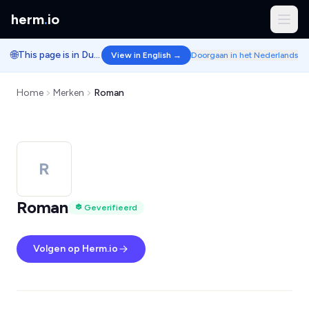
herm
.
io
🌐
This page is in Dutch.
View in English →
Doorgaan in het Nederlands
Home
Merken
Roman
R
Roman
Geverifieerd
Volgen op Herm.io