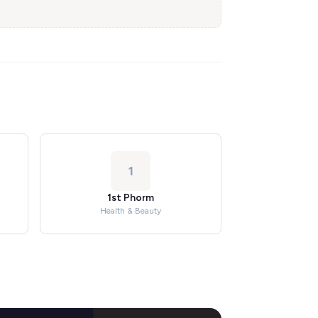
1
1st Phorm
Health & Beauty