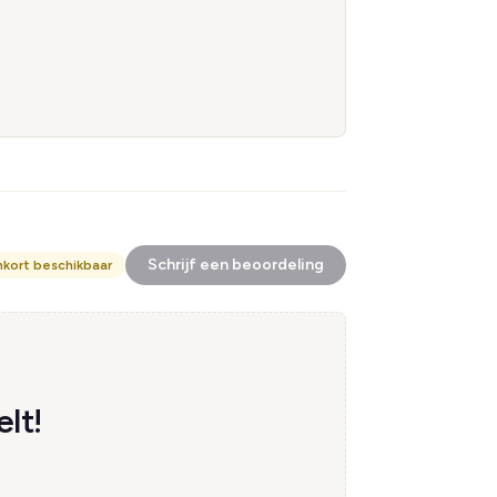
Schrijf een beoordeling
nkort beschikbaar
lt!