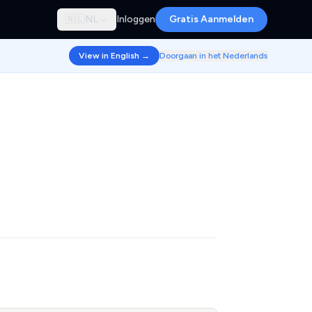
🇳🇱
NL
Inloggen
Gratis Aanmelden
View in English →
Doorgaan in het Nederlands