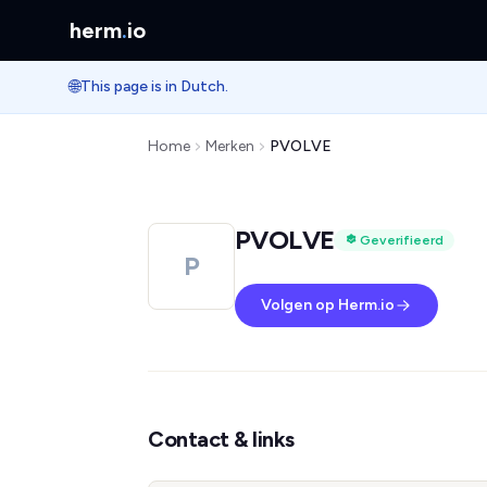
herm
.
io
🌐
This page is in Dutch.
Home
Merken
PVOLVE
PVOLVE
Geverifieerd
P
Volgen op Herm.io
Contact & links