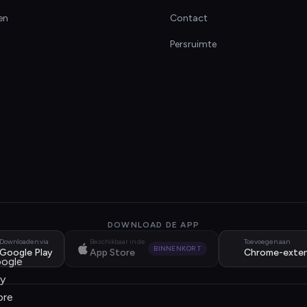
en
Contact
Persruimte
DOWNLOAD DE APP
Downloaden via
Beschikbaar in de
Toevoegen aan
BINNENKORT
Google Play
App Store
Chrome-exten