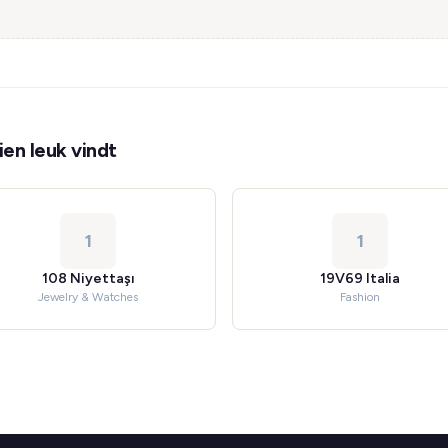
en leuk vindt
1
1
108 Niyettaşı
19V69 Italia
Jewelry & Watches
Fashion