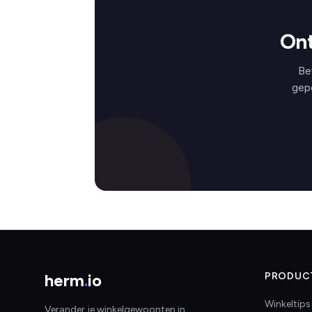
Ont
Be
gep
herm
.
io
PRODUC
Winkeltips
Verander je winkelgewoonten in