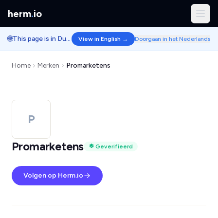
herm
.
io
🌐
This page is in Dutch.
View in English →
Doorgaan in het Nederlands
Home
Merken
Promarketens
P
Promarketens
Geverifieerd
Volgen op Herm.io