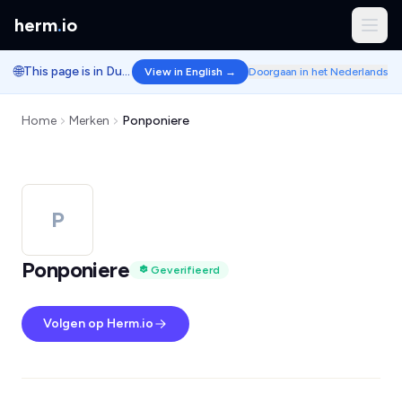
herm
.
io
🌐
This page is in Dutch.
View in English →
Doorgaan in het Nederlands
Home
Merken
Ponponiere
P
Ponponiere
Geverifieerd
Volgen op Herm.io