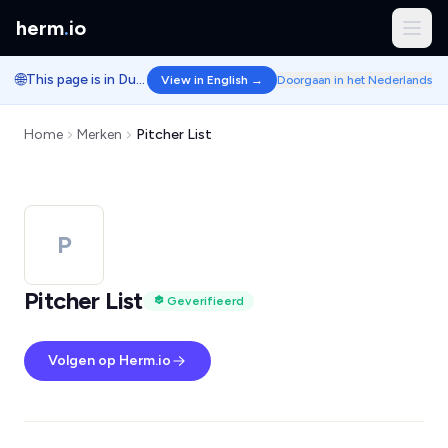
herm
.
io
🌐
This page is in Dutch.
View in English →
Doorgaan in het Nederlands
Home
Merken
Pitcher List
P
Pitcher List
Geverifieerd
Volgen op Herm.io