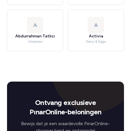
A
A
Abdurrahman Tatlıcı
Activia
Groceries
Dairy & Eggs
Ontvang exclusieve
PınarOnline-beloningen
Bewijs dat je een waardevolle PınarOnline-
shopper bent en ontgrendel