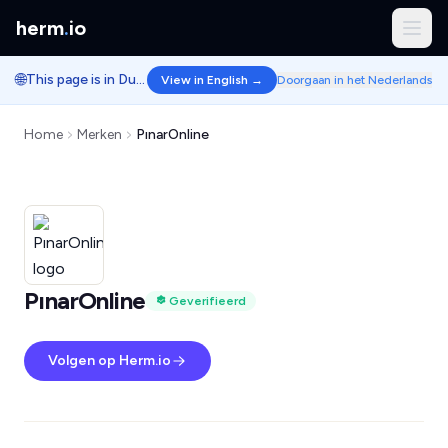
herm
.
io
🌐
This page is in Dutch.
View in English →
Doorgaan in het Nederlands
Home
Merken
PınarOnline
PınarOnline
Geverifieerd
Volgen op Herm.io