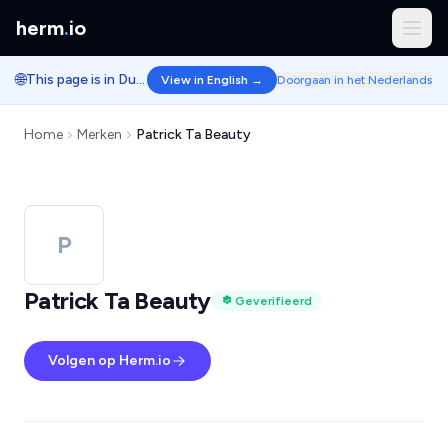
herm
.
io
🌐
This page is in Dutch.
View in English →
Doorgaan in het Nederlands
Home
Merken
Patrick Ta Beauty
P
Patrick Ta Beauty
Geverifieerd
Volgen op Herm.io