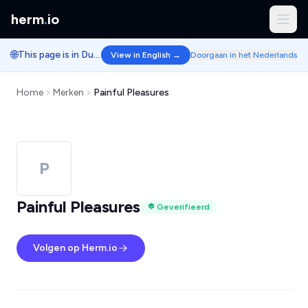
herm
.
io
🌐
This page is in Dutch.
View in English →
Doorgaan in het Nederlands
Home
Merken
Painful Pleasures
P
Painful Pleasures
Geverifieerd
Volgen op Herm.io