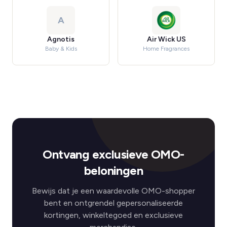
A
Agnotis
Air Wick US
Baby & Kids
Home Fragrances
Ontvang exclusieve OMO-
beloningen
Bewijs dat je een waardevolle OMO-shopper
bent en ontgrendel gepersonaliseerde
kortingen, winkeltegoed en exclusieve