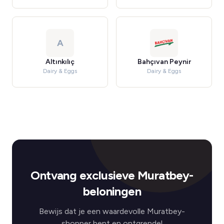
A
Altınkılıç
Bahçıvan Peynir
Dairy & Eggs
Dairy & Eggs
Ontvang exclusieve Muratbey-
beloningen
Bewijs dat je een waardevolle Muratbey-
shopper bent en ontgrendel