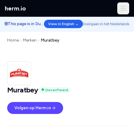
herm
.
io
🌐
This page is in Dutch.
View in English →
Doorgaan in het Nederlands
Home
Merken
Muratbey
Muratbey
Geverifieerd
Volgen op Herm.io