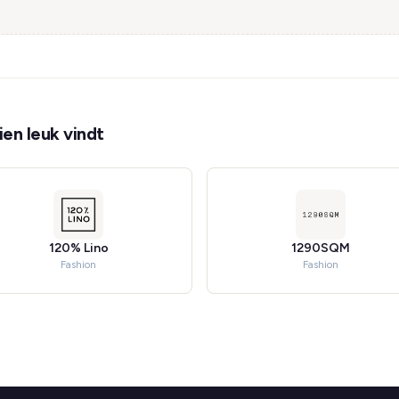
en leuk vindt
120% Lino
1290SQM
Fashion
Fashion