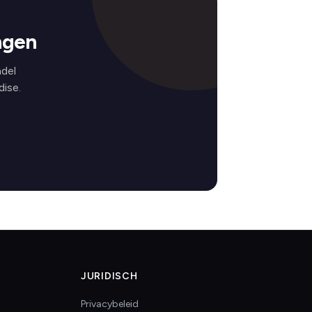
ngen
ndel
ise.
JURIDISCH
Privacybeleid