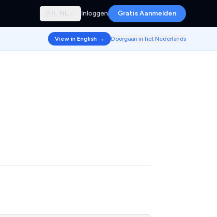
🇳🇱
NL
Inloggen
Gratis Aanmelden
View in English →
Doorgaan in het Nederlands