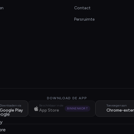
en
Contact
Persruimte
DOWNLOAD DE APP
Downloaden via
Beschikbaar in de
Toevoegen aan
BINNENKORT
Google Play
App Store
Chrome-exten