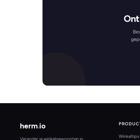
Ont
Bew
gep
herm
.
io
PRODUC
Winkeltips
Verander je winkelgewoonten in