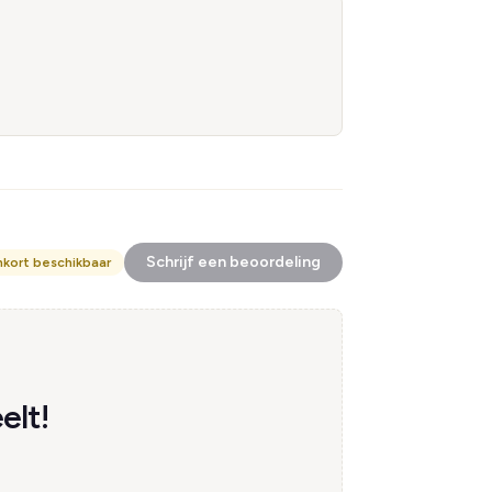
Schrijf een beoordeling
nkort beschikbaar
elt!