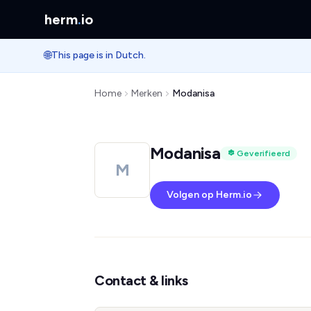
herm
.
io
🌐
This page is in Dutch.
Home
Merken
Modanisa
Modanisa
Geverifieerd
M
Volgen op Herm.io
Contact & links