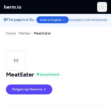
herm
.
io
🌐
This page is in Dutch.
View in English →
Doorgaan in het Nederlands
Home
Merken
MeatEater
M
MeatEater
Geverifieerd
Volgen op Herm.io