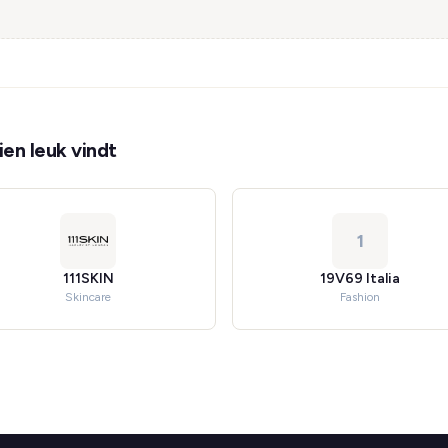
en leuk vindt
1
111SKIN
19V69 Italia
Skincare
Fashion