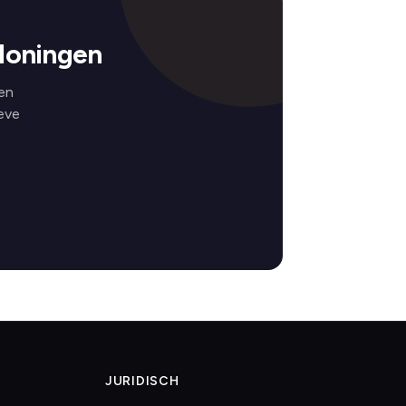
loningen
en
eve
JURIDISCH