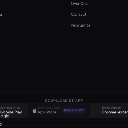
Over Ons
en
Contact
Persruimte
DOWNLOAD DE APP
Downloaden via
Beschikbaar in de
Toevoegen aan
BINNENKORT
Google Play
App Store
Chrome-exten