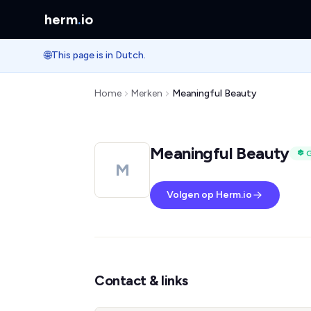
herm
.
io
🌐
This page is in Dutch.
Home
Merken
Meaningful Beauty
Meaningful Beauty
G
M
Volgen op Herm.io
Contact & links