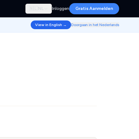
🇳🇱
NL
Inloggen
Gratis Aanmelden
View in English →
Doorgaan in het Nederlands