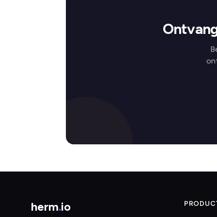
Ontvang
B
on
herm
.
io
PRODUC