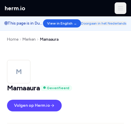
herm
.
io
🌐
This page is in Dutch.
View in English →
Doorgaan in het Nederlands
Home
Merken
Mamaaura
M
Mamaaura
Geverifieerd
Volgen op Herm.io