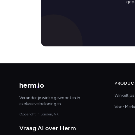
gep
herm
.
io
PRODUC
Winkeltips
Verander je winkelgewoonten in
exclusieve beloningen
Voor Merk
Opgericht in Londen, VK
Vraag AI over Herm