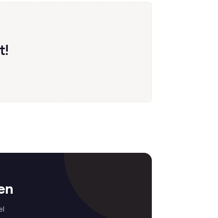
t!
en
el