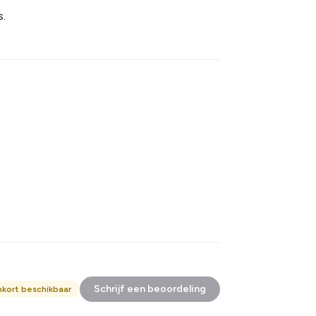
s.
Schrijf een beoordeling
nkort beschikbaar