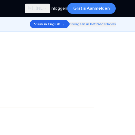
🇳🇱
NL
Inloggen
Gratis Aanmelden
View in English →
Doorgaan in het Nederlands