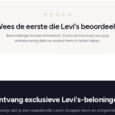
ees de eerste die Levi's beoordeel
Beoordelingen komen binnenkort. Zodra dit live staat, kun je je
winkelervaring delen en andere Herm.io-leden helpen.
ntvang exclusieve Levi's-beloning
ewijs dat je een waardevolle Levi's-shopper bent en ontgrend