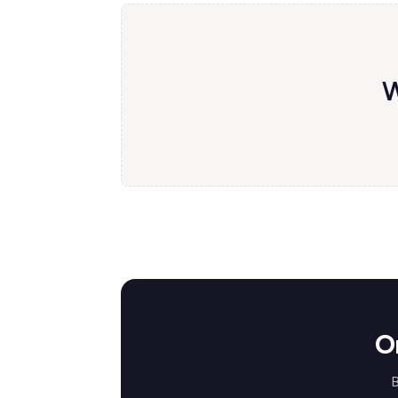
W
O
B