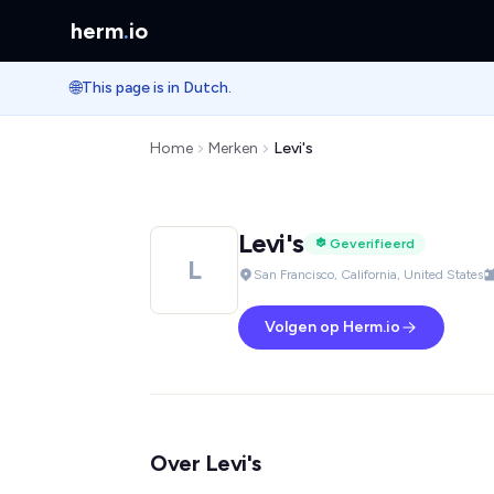
herm
.
io
🌐
This page is in Dutch.
Home
Merken
Levi's
Levi's
Geverifieerd
L
San Francisco, California, United States
Volgen op Herm.io
Over Levi's