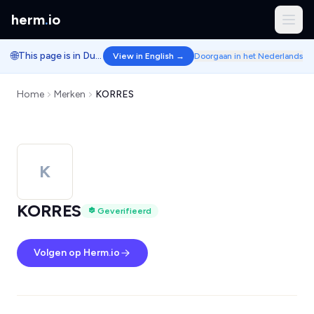
herm
.
io
🌐
This page is in Dutch.
View in English →
Doorgaan in het Nederlands
Home
Merken
KORRES
K
KORRES
Geverifieerd
Volgen op Herm.io