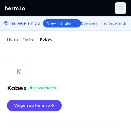
herm
.
io
🌐
This page is in Dutch.
View in English →
Doorgaan in het Nederlands
Home
Merken
Kobex
K
Kobex
Geverifieerd
Volgen op Herm.io