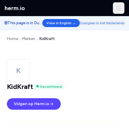
herm
.
io
🌐
This page is in Dutch.
View in English →
Doorgaan in het Nederlands
Home
Merken
KidKraft
K
KidKraft
Geverifieerd
Volgen op Herm.io